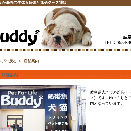
ほか海外の生体＆個体と逸品グッズ通販
ップへ戻る
>
店舗案内
店舗案内
岐阜県大垣市の総合ペッ
ィ）です。ゆっくりと
内となっています。