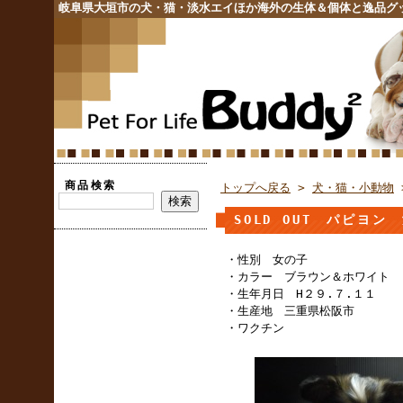
岐阜県大垣市の犬・猫・淡水エイほか海外の生体＆個体と逸品グ
商品検索
トップへ戻る
>
犬・猫・小動物
SOLD OUT パピヨ
・性別 女の子
・カラー ブラウン＆ホワイト
・生年月日 H２９.７.１１
・生産地 三重県松阪市
・ワクチン