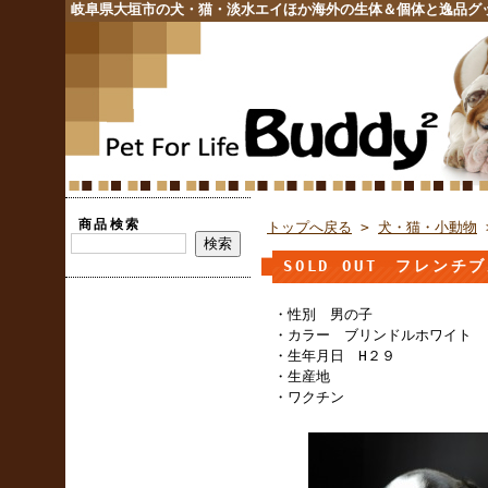
岐阜県大垣市の犬・猫・淡水エイほか海外の生体＆個体と逸品グ
商品検索
トップへ戻る
>
犬・猫・小動物
SOLD OUT フレン
・性別 男の子
・カラー ブリンドルホワイト
・生年月日 H２９
・生産地
・ワクチン