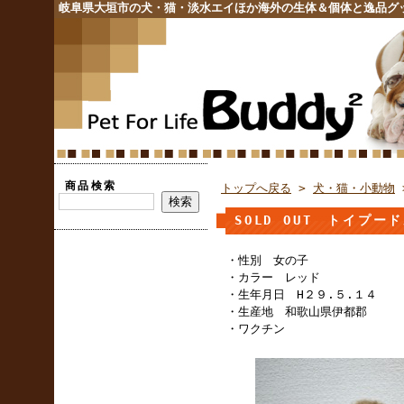
岐阜県大垣市の犬・猫・淡水エイほか海外の生体＆個体と逸品グ
商品検索
トップへ戻る
>
犬・猫・小動物
SOLD OUT トイプ
・性別 女の子
・カラー レッド
・生年月日 H２９.５.１４
・生産地 和歌山県伊都郡
・ワクチン