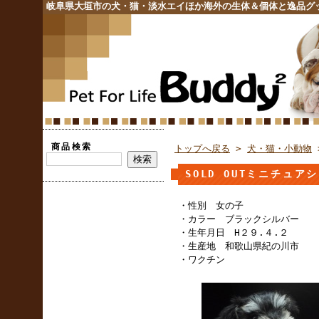
岐阜県大垣市の犬・猫・淡水エイほか海外の生体＆個体と逸品グ
商品検索
トップへ戻る
>
犬・猫・小動物
SOLD OUTミニチュ
・性別 女の子
・カラー ブラックシルバー
・生年月日 H２９.４.２
・生産地 和歌山県紀の川市
・ワクチン