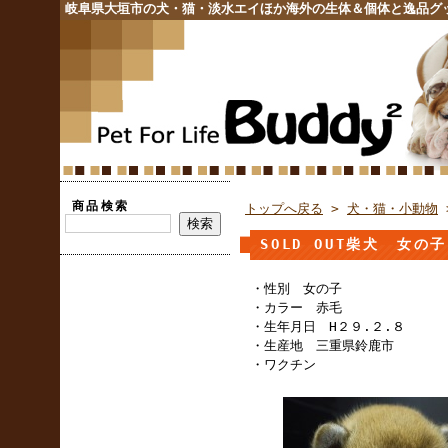
岐阜県大垣市の犬・猫・淡水エイほか海外の生体＆個体と逸品グ
商品検索
トップへ戻る
>
犬・猫・小動物
SOLD OUT柴犬 女の
・性別 女の子
・カラー 赤毛
・生年月日 H２９.２.８
・生産地 三重県鈴鹿市
・ワクチン