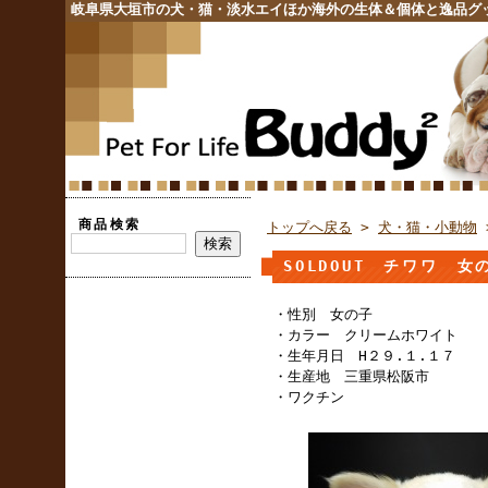
岐阜県大垣市の犬・猫・淡水エイほか海外の生体＆個体と逸品グ
商品検索
トップへ戻る
>
犬・猫・小動物
SOLDOUT チワワ 
・性別 女の子
・カラー クリームホワイト
・生年月日 H２９.１.１７
・生産地 三重県松阪市
・ワクチン