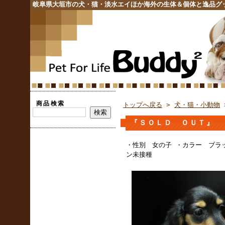
岐阜県大垣市の犬・猫・淡水エイほか海外の生体＆個体と逸品グ
商品検索
トップへ戻る
>
犬・猫・小動物
『ＳＯＬＤ ＯＵＴ』 
・性別 女の子 ・カラー ブラ
ン未接種