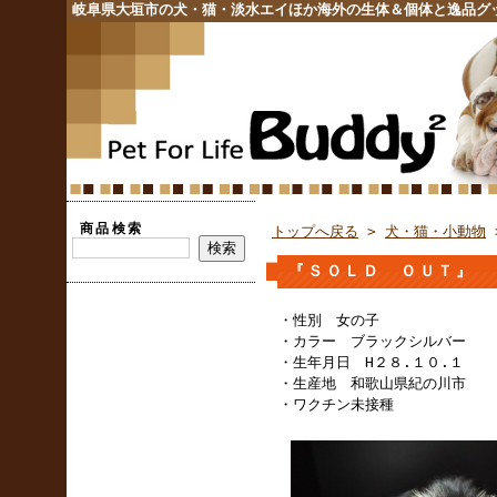
岐阜県大垣市の犬・猫・淡水エイほか海外の生体＆個体と逸品グ
商品検索
トップへ戻る
>
犬・猫・小動物
『ＳＯＬＤ ＯＵＴ』 
・性別 女の子
・カラー ブラックシルバー
・生年月日 H２８.１０.１
・生産地 和歌山県紀の川市
・ワクチン未接種